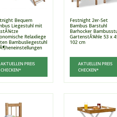
tnight Bequem
Festnight 2er-Set
bus Liegestuhl mit
Bambus Barstuhl
stÃ¼tze
Barhocker Bambusstu
onomische Relaxliege
GartenstÃ¼hle 53 x 4
ten Bambusliegestuhl
102 cm
Ã¶heneinstellungen
AKTUELLEN PREIS
AKTUELLEN PREIS
CHECKEN*
CHECKEN*