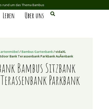
ds rund um das Thema Bambus
Leben
Über uns
artenmöbel
/
Bambus Gartenbank
/ vidaXL
tdoor Bank Terassenbank Parkbank AuÃenbank
bank Bambus Sitzbank
Terassenbank Parkbank