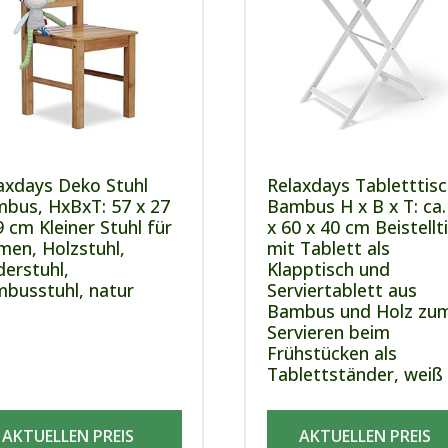
axdays Deko Stuhl
Relaxdays Tabletttisc
bus, HxBxT: 57 x 27
Bambus H x B x T: ca.
9 cm Kleiner Stuhl für
x 60 x 40 cm Beistellt
men, Holzstuhl,
mit Tablett als
derstuhl,
Klapptisch und
busstuhl, natur
Serviertablett aus
Bambus und Holz zu
Servieren beim
Frühstücken als
Tablettständer, weiß
AKTUELLEN PREIS
AKTUELLEN PREIS