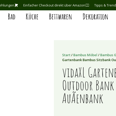
ehlungen
Einfacher Checkout direkt über Amazon
Tipps & Tren
Bad
Küche
Bettwaren
Dekoration
Start
/
Bambus Möbel
/
Bambus G
Gartenbank Bambus Sitzbank Ou
vidaXL Garten
Outdoor Bank 
AuÃenbank