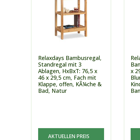
Relaxdays Bambusregal,
Rel
Standregal mit 3
Bam
Ablagen, HxBxT: 76,5 x
x 2
46 x 29,5 cm, Fach mit
Blu
Klappe, offen, KÃ¼che &
Kin
Bad, Natur
Bam
AKTUELLEN PREIS