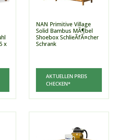
NAN Primitive Village
Solid Bambus MÃ¶bel
hl
Shoebox SchlieÃfÃ¤cher
5 x
Schrank
AKTUELLEN PREIS
CHECKEN*