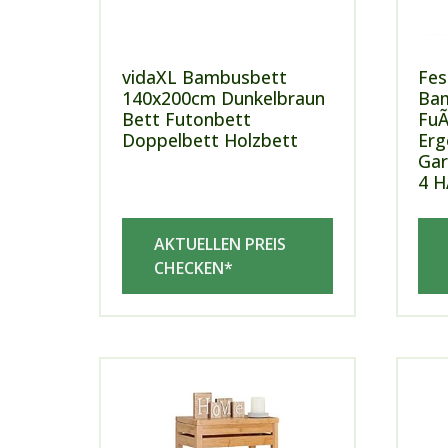
vidaXL Bambusbett
Fes
140x200cm Dunkelbraun
Bam
Bett Futonbett
FuÃ
Doppelbett Holzbett
Erg
Gar
4 H
AKTUELLEN PREIS
CHECKEN*