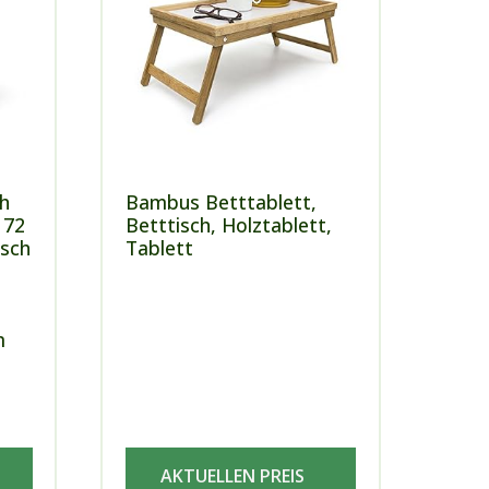
h
Bambus Betttablett,
 72
Betttisch, Holztablett,
isch
Tablett
m
AKTUELLEN PREIS